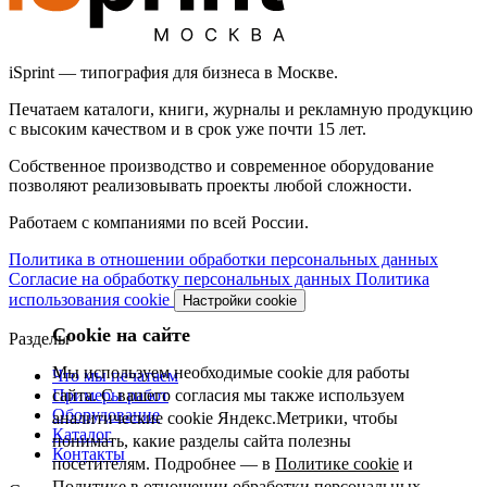
iSprint — типография для бизнеса в Москве.
Печатаем каталоги, книги, журналы и рекламную продукцию
с высоким качеством и в срок уже почти 15 лет.
Собственное производство и современное оборудование
позволяют реализовывать проекты любой сложности.
Работаем с компаниями по всей России.
Политика в отношении обработки персональных данных
Согласие на обработку персональных данных
Политика
использования cookie
Настройки cookie
Cookie на сайте
Разделы
Мы используем необходимые cookie для работы
Что мы печатаем
Примеры работ
сайта. С вашего согласия мы также используем
Оборудование
аналитические cookie Яндекс.Метрики, чтобы
Каталог
понимать, какие разделы сайта полезны
Контакты
посетителям. Подробнее — в
Политике cookie
и
Политике в отношении обработки персональных