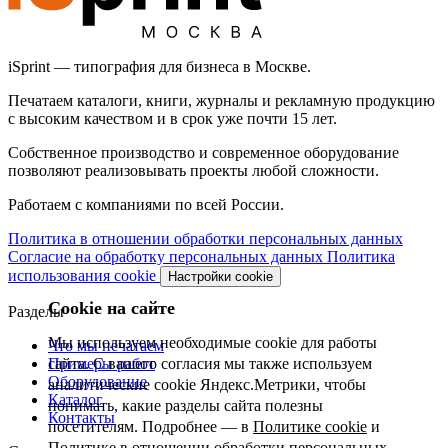
iSprint — типография для бизнеса в Москве.
Печатаем каталоги, книги, журналы и рекламную продукцию
с высоким качеством и в срок уже почти 15 лет.
Собственное производство и современное оборудование
позволяют реализовывать проекты любой сложности.
Работаем с компаниями по всей России.
Политика в отношении обработки персональных данных
Согласие на обработку персональных данных
Политика
использования cookie
Настройки cookie
Cookie на сайте
Разделы
Мы используем необходимые cookie для работы
Что мы печатаем
Примеры работ
сайта. С вашего согласия мы также используем
Оборудование
аналитические cookie Яндекс.Метрики, чтобы
Каталог
понимать, какие разделы сайта полезны
Контакты
посетителям. Подробнее — в
Политике cookie
и
Политике в отношении обработки персональных