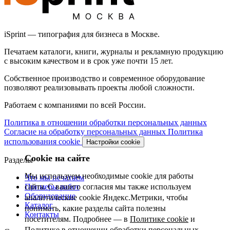
iSprint — типография для бизнеса в Москве.
Печатаем каталоги, книги, журналы и рекламную продукцию
с высоким качеством и в срок уже почти 15 лет.
Собственное производство и современное оборудование
позволяют реализовывать проекты любой сложности.
Работаем с компаниями по всей России.
Политика в отношении обработки персональных данных
Согласие на обработку персональных данных
Политика
использования cookie
Настройки cookie
Cookie на сайте
Разделы
Мы используем необходимые cookie для работы
Что мы печатаем
Примеры работ
сайта. С вашего согласия мы также используем
Оборудование
аналитические cookie Яндекс.Метрики, чтобы
Каталог
понимать, какие разделы сайта полезны
Контакты
посетителям. Подробнее — в
Политике cookie
и
Политике в отношении обработки персональных