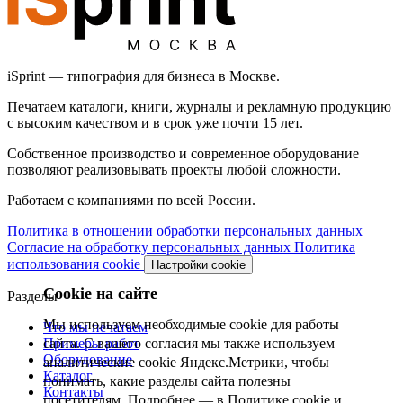
iSprint — типография для бизнеса в Москве.
Печатаем каталоги, книги, журналы и рекламную продукцию
с высоким качеством и в срок уже почти 15 лет.
Собственное производство и современное оборудование
позволяют реализовывать проекты любой сложности.
Работаем с компаниями по всей России.
Политика в отношении обработки персональных данных
Согласие на обработку персональных данных
Политика
использования cookie
Настройки cookie
Cookie на сайте
Разделы
Мы используем необходимые cookie для работы
Что мы печатаем
Примеры работ
сайта. С вашего согласия мы также используем
Оборудование
аналитические cookie Яндекс.Метрики, чтобы
Каталог
понимать, какие разделы сайта полезны
Контакты
посетителям. Подробнее — в
Политике cookie
и