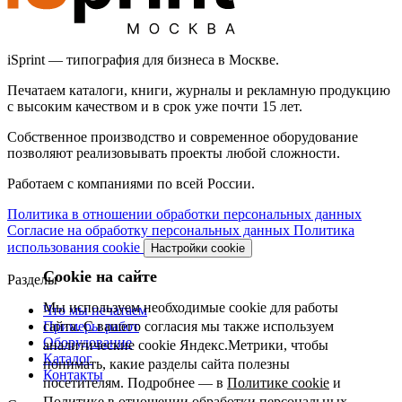
iSprint — типография для бизнеса в Москве.
Печатаем каталоги, книги, журналы и рекламную продукцию
с высоким качеством и в срок уже почти 15 лет.
Собственное производство и современное оборудование
позволяют реализовывать проекты любой сложности.
Работаем с компаниями по всей России.
Политика в отношении обработки персональных данных
Согласие на обработку персональных данных
Политика
использования cookie
Настройки cookie
Cookie на сайте
Разделы
Мы используем необходимые cookie для работы
Что мы печатаем
Примеры работ
сайта. С вашего согласия мы также используем
Оборудование
аналитические cookie Яндекс.Метрики, чтобы
Каталог
понимать, какие разделы сайта полезны
Контакты
посетителям. Подробнее — в
Политике cookie
и
Политике в отношении обработки персональных